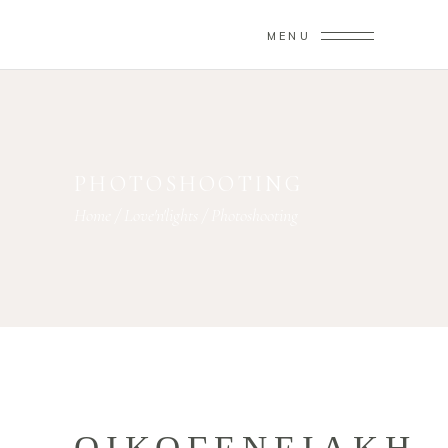
MENU
PHOTOSHOOTING
Home
/
Love'n'lights
/
Photoshooting