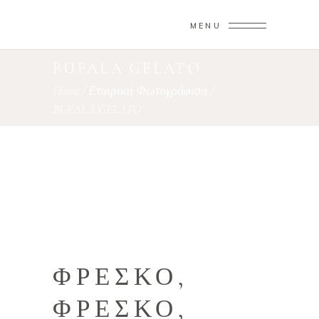
MENU
BUFALA GELATO
Home
/
Εταιρική Φωτογράφιση
/
BUFALA GELATO
ΦΡΈΣΚΟ,
ΦΡΈΣΚΟ,