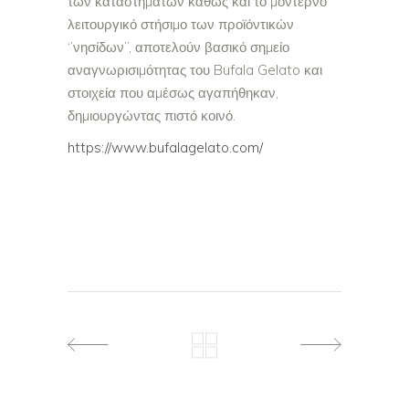
των καταστηµάτων καθώς και το µοντέρνο
λειτουργικό στήσιµο των προϊόντικών
‘’νησίδων’’, αποτελούν βασικό σηµείο
αναγνωρισιµότητας του Bufala Gelato και
στοιχεία που αµέσως αγαπήθηκαν,
δηµιουργώντας πιστό κοινό.
https://www.bufalagelato.com/